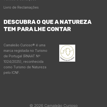
Livro de Reclamações
DESCUBRA O QUE A NATUREZA
TEM PARA LHE CONTAR
Camaleão Curioso® é uma
marca registada no Turismo
de Portugal (RNAAT Nº
1024/2025), reconhecida
como Turismo de Natureza
pelo ICNF.
© 2026 Camaleão Curioso